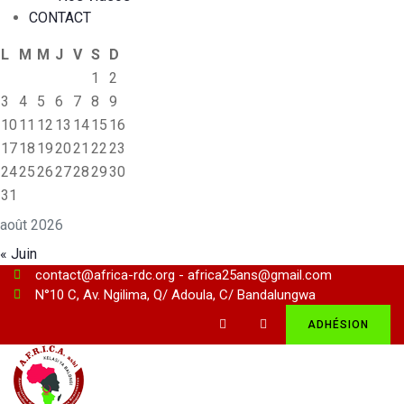
CONTACT
L
M
M
J
V
S
D
1
2
3
4
5
6
7
8
9
10
11
12
13
14
15
16
17
18
19
20
21
22
23
24
25
26
27
28
29
30
31
août 2026
« Juin
contact@africa-rdc.org - africa25ans@gmail.com
N°10 C, Av. Ngilima, Q/ Adoula, C/ Bandalungwa
ADHÉSION