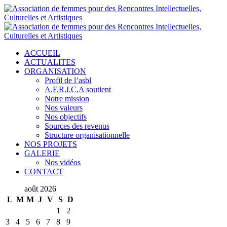
ACCUEIL
ACTUALITES
ORGANISATION
Profil de l’asbl
A.F.R.I.C.A soutient
Notre mission
Nos valeurs
Nos objectifs
Sources des revenus
Structure organisationnelle
NOS PROJETS
GALERIE
Nos vidéos
CONTACT
août 2026
L
M
M
J
V
S
D
1
2
3
4
5
6
7
8
9