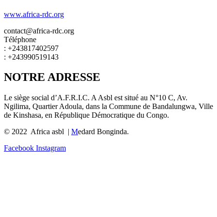
www.africa-rdc.org
contact@africa-rdc.org
Téléphone
: +243817402597
: +243990519143
NOTRE ADRESSE
Le siège social d’A.F.R.I.C. A Asbl est situé au N°10 C, Av.
Ngilima, Quartier Adoula, dans la Commune de Bandalungwa, Ville
de Kinshasa, en République Démocratique du Congo.
© 2022 Africa asbl |
M
edard Bonginda.
Facebook
Instagram