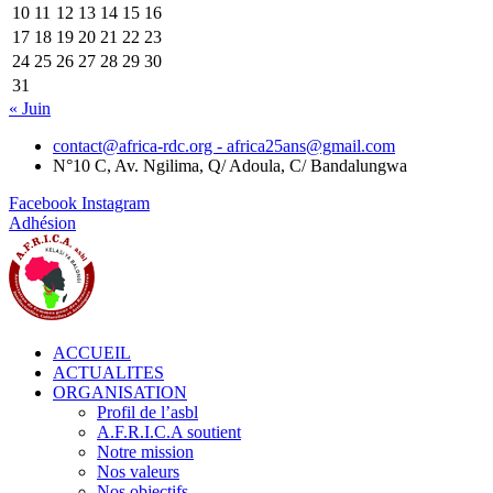
10
11
12
13
14
15
16
17
18
19
20
21
22
23
24
25
26
27
28
29
30
31
« Juin
contact@africa-rdc.org - africa25ans@gmail.com
N°10 C, Av. Ngilima, Q/ Adoula, C/ Bandalungwa
Facebook
Instagram
Adhésion
ACCUEIL
ACTUALITES
ORGANISATION
Profil de l’asbl
A.F.R.I.C.A soutient
Notre mission
Nos valeurs
Nos objectifs