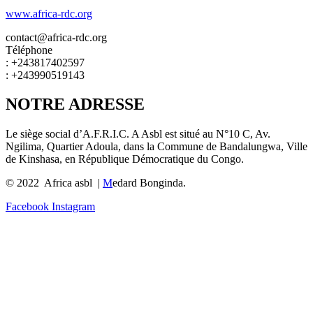
www.africa-rdc.org
contact@africa-rdc.org
Téléphone
: +243817402597
: +243990519143
NOTRE ADRESSE
Le siège social d’A.F.R.I.C. A Asbl est situé au N°10 C, Av.
Ngilima, Quartier Adoula, dans la Commune de Bandalungwa, Ville
de Kinshasa, en République Démocratique du Congo.
© 2022 Africa asbl |
M
edard Bonginda.
Facebook
Instagram