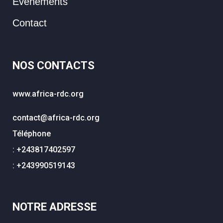
Événements
Contact
NOS CONTACTS
www.africa-rdc.org
contact@africa-rdc.org
Téléphone
: +243817402597
: +243990519143
NOTRE ADRESSE