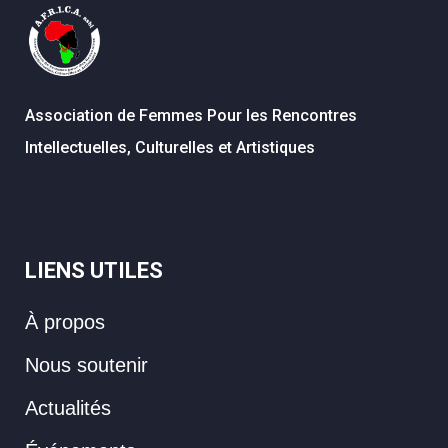
Association de Femmes Pour les Rencontres
Intellectuelles, Culturelles et Artistiques
LIENS UTILES
À propos
Nous soutenir
Actualités